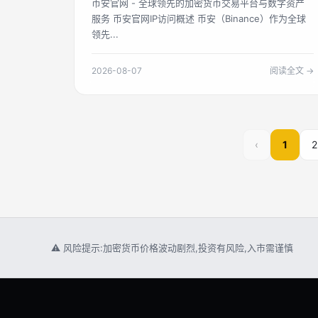
币安官网 - 全球领先的加密货币交易平台与数字资产
安ip" (Binance IP access).
服务 币安官网IP访问概述 币安（Binance）作为全球
领先...
2026-08-07
阅读全文 →
‹
1
2
⚠ 风险提示:加密货币价格波动剧烈,投资有风险,入市需谨慎