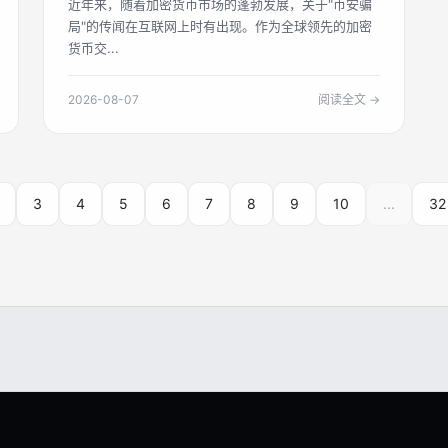
近年来，随着加密货币市场的蓬勃发展，关于"币安骗
局"的传闻在互联网上时有出现。作为全球领先的加密
货币交...
2026-08-07
阅读全文 →
3
4
5
6
7
8
9
10
...
32