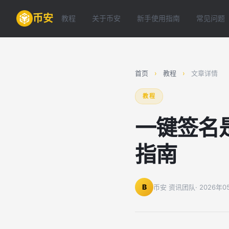
币安
教程
关于币安
新手使用指南
常见问题
首页
›
教程
›
文章详情
教程
一键签名
指南
B
币安 资讯团队
· 2026年