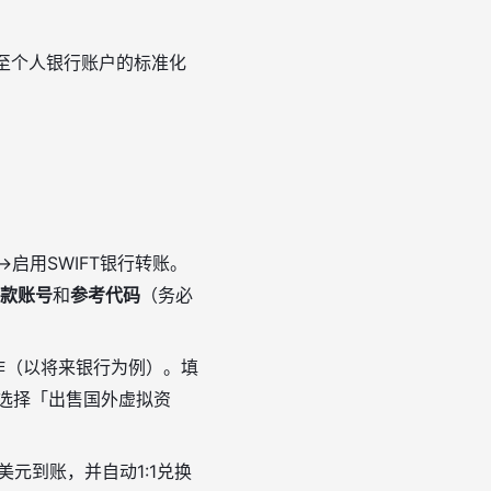
领至个人银行账户的标准化
启用SWIFT银行转账。
款账号
和
参考代码
（务必
作（以将来银行为例）。填
选择「出售国外虚拟资
元到账，并自动1:1兑换