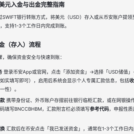
美元入金与出金完整指南
SWIFT银行转账方式，将美元（USD）存入或从币安账户提
启，支持1-3个工作日内完成到账。
金（存入）流程
骤，确保资金安全与快速到账：
务
登录币安App或官网，点击「添加资金」→选择「USD储值」→
如实填写即可），启用后系统会显示个人专属汇款信息，包括
收
一性）。
款
携带身份证、外币账户存摺前往银行临柜汇款，或在网银操
代码填写BNCCBHBM，汇款附言栏必须填写
参考代码
，申报性质
换
汇款后在币安点击「我已发送资金」，通常在1-3个工作日内美