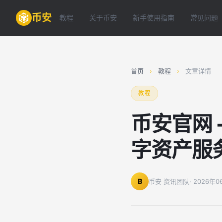
币安
教程
关于币安
新手使用指南
常见问题
首页
›
教程
›
文章详情
教程
币安官网
字资产服
B
币安 资讯团队
· 2026年