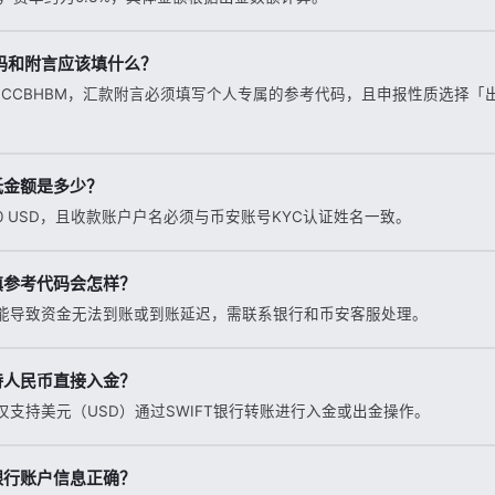
代码和附言应该填什么？
BNCCBHBM，汇款附言必须填写个人专属的参考代码，且申报性质选择「
低金额是多少？
0 USD，且收款账户户名必须与币安账号KYC认证姓名一致。
填参考代码会怎样？
能导致资金无法到账或到账延迟，需联系银行和币安客服处理。
持人民币直接入金？
支持美元（USD）通过SWIFT银行转账进行入金或出金操作。
银行账户信息正确？