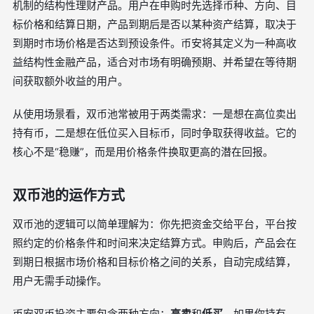
机制的结构性理财产品。用户在申购时先选择币种、方向、目
标价格和结算日期，产品到期后是否以某种资产结算，取决于
到期时市场价格是否达到预设条件。币安将其定义为一种高收
益结构性金融产品，适合对市场有明确预期、并希望在等待期
间获取额外收益的用户。
从使用场景看，双币池常被用于两类需求：一是想在高位卖出
持有币，二是想在低位买入目标币，同时争取获得收益。它的
核心不是“稳赚”，而是用价格条件换取更高的潜在回报。
双币池的运作方式
双币池的逻辑可以简单理解为：你先把资金交给平台，平台按
照约定的价格条件和时间来决定结算方式。申购后，产品会在
到期日根据市场价格和目标价格之间的关系，自动完成结算，
用户无需手动操作。
币安双币投资主要包含两种方向：
高卖
和
低买
。如果你持有