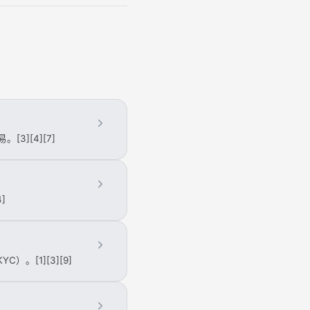
][4][7]
]
[1][3][9]