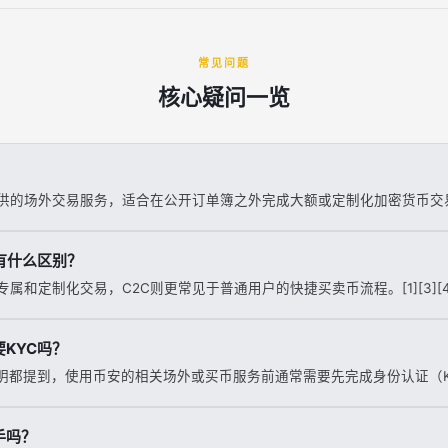
常见问题
核心疑问一览
？
供的场外交易服务，适合在公开订单簿之外完成大额或定制化加密货币交易。[3
C有什么区别？
专属和定制化交易，C2C则更常见于普通用户的快捷买卖币流程。[1][3][4
要KYC吗？
都提到，使用币安的相关场外或买币服务前通常需要先完成身份认证（KYC）。
手吗？