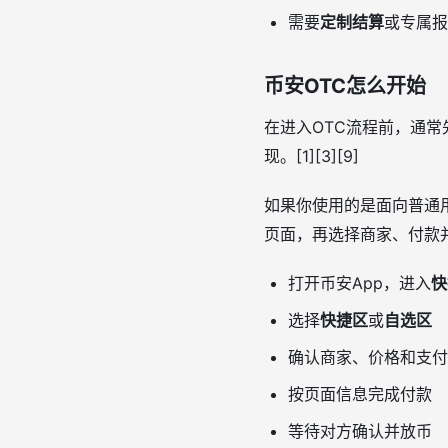
需要
定制结算
或专属报
币安OTC怎么开始
在进入OTC流程前，通
现。[1][3][9]
如果你使用的是面向普通用
页面，再选择商家、付款并等
打开币安App，进入
快
选择
快捷区
或
自选区
确认商家、价格和支付
按页面信息完成付款
等待对方确认并放币