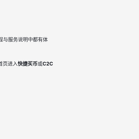
程与服务说明中都有体
首页进入
快捷买币
或
C2C