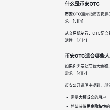
什么是币安OTC
币安OTC
通常指币安提供
求。[3][4]
从交易机制看，OTC是
活性。[7][4]
币安OTC适合哪些人
如果你需要处理较大金额
需求。[4][7]
币安公开说明中提到，部分
需要
大额成交
的用户
希望获得
更高隐私性
的