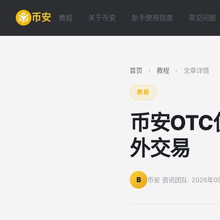
币安
教程
关于币安
新手使用指南
常见问题
首页
›
教程
›
文章详情
教程
币安OT
外交易
B
币安 资讯团队
· 2026年