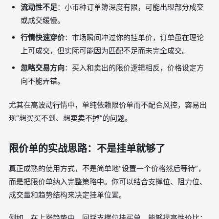
流动性不足
：小币种订单簿深度有限，可能出现部分成交
或成交缓慢。
行情快速穿价
：市场瞬间冲过你的挂单价，订单虽在理论
上可成交，但实际可能因为匹配不足而未完全成交。
忽略交易方向
：买入和卖出的限价逻辑相反，价格设定方
向不能弄错。
尤其在高波动行情中，单纯依赖限价单而不配合风控，容易出
现“想买买不到、想卖卖不掉”的问题。
限价单的实战思路：不是挂单就够了
真正成熟的使用方式，不是简单地“设置一个价格然后等待”，
而是把限价单纳入完整策略中。你可以结合支撑位、阻力位、
成交量和趋势结构来决定挂单位置。
例如，在上涨趋势中，回踩支撑位挂买单，能够提高性价比；