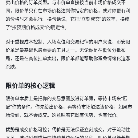
卖出价格的订单类型。与市价单直接按当前市场价格成交不
同，限价单只有在市场价格达到你指定的价格，或对你更有利
的价格时才会执行。换句话说，它把“立刻成交”的效率，换成
了“按预期价格成交”的确定性。
对于重视成本控制、入场点位和交易纪律的用户来说，币安限
价单是最基础也最重要的工具之一。无论你是在低位分批布
局，还是在高位挂单卖出，限价单都能帮助你避免情绪化追涨
杀跌。
限价单的核心逻辑
限价单本质上是把你的交易意图放进订单簿，等待市场来“匹
配”你的条件。你先给出价格，再等待市场触达该价格；如果市
场没到，就不会成交。这意味着它既有优势，也有代价。
优势
是成交价格可控；
代价
是无法保证立刻成交。对于流动性
不足、波动剧烈或行情快速单边运行的品种，限价单可能长期