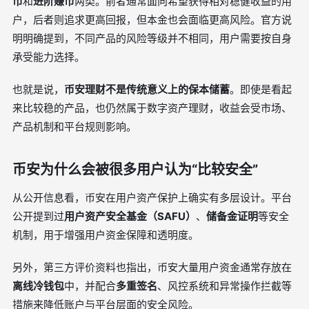
币
和
进阶赚币
两类。前者通常面向希望获得相对稳健收益的用
户，后者则追求更高回报，但本金也会面临更高风险。官方说
明明确提到，不同产品的风险等级并不相同，用户需要按自身
承受能力选择。
也就是说，
币安理财不是传统意义上的保本储蓄
。即使是看起
来比较稳的产品，也仍然属于数字资产理财，收益会受市场、
产品机制和平台规则影响。
币安为什么会被很多用户认为“比较安全”
从公开信息看，币安在用户资产保护上确实有多层设计。平台
公开提到过
用户资产安全基金（SAFU）
、
储备金证明
等安全
机制，用于增强用户资金保障和透明度。
另外，第三方评价资料也指出，币安大量用户资金通常存放在
离线冷钱包
中，并配合
多重签名
、风控系统和异常操作拦截等
措施来降低账户与平台层面的安全风险。