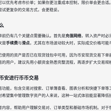
可以优先考虑市价单；如果你更注重成本控制，限价单会更合适
尝试更复杂的交易方式，会更稳妥。
么
单前仍有几个关键点需要确认。首先是
充值网络
，转入资产时必
次是
手续费
与
滑点
，尤其在市场波动较大时，实际成交价格可能
己使用的资产是否已在现货钱包中可用，因为币安现货交易下单
易的用户，建议先用小额资金熟悉完整流程，再逐步扩大交易规
币安进行币币交易
易功能，包含交易对搜索、订单簿查看、图表分析和快捷下单等
对希望集中管理数字资产的人来说，这种一站式体验能显著降低
育内容，帮助用户理解交易对、订单类型和基础市场机制。对于