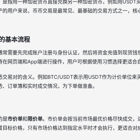
是指用一种加密货币直接兑换另一种加密货币，例如用USDT买入
资产的用户来说，币币交易是最常见、最基础的交易方式之一，核
的基本流程
通常需要先完成账户注册与身份认证，然后将资金充值到现货钱
持在网页端和App端进行操作，用户可根据使用习惯选择更适合
交易对的含义。例如BTC/USDT表示用USDT作为计价单位来
势、订单簿和实时成交情况，为下单做准备。
的是
市价单
和
限价单
。市价单会按当前市场最优价格尽快成交，
置目标价格，只有市场价格达到指定水平时才会执行，更适合对