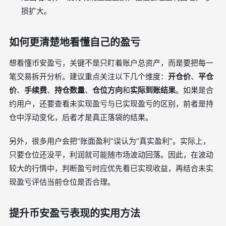
损扩大。
如何更清楚地看懂自己的盈亏
想看懂币安盈亏，关键不是只盯着账户总资产，而是要把每一
笔交易拆开分析。建议重点关注以下几个维度：
开仓价
、
平仓
价
、
手续费
、
持仓数量
、
仓位方向
和
实际到账结果
。如果是合
约用户，还要查看未实现盈亏与已实现盈亏的区别，前者是持
仓中浮动变化，后者才是真正落袋的结果。
另外，很多用户会把“账面盈利”误认为“真实盈利”。实际上，
只要仓位还没平，利润就可能随市场波动回落。因此，在波动
较大的行情中，判断盈亏时应优先看已实现收益，再结合未实
现盈亏评估当前仓位是否合理。
提升币安盈亏表现的实用方法