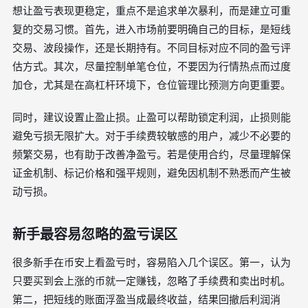
想让盈亏表现更稳定，重点不是追求单次暴利，而是建立可重
复的交易习惯。首先，进入市场前要明确自己的目标，是短线
交易、波段操作，还是长期持有。不同目标对应不同的盈亏评
估方式。其次，尽量控制单笔仓位，不要因为行情热点而过度
加仓，尤其是在高杠杆环境下，仓位管理比预测方向更重要。
同时，建议设置止盈止损。止盈可以帮助锁定利润，止损则能
避免亏损无限扩大。对于手续费较敏感的用户，减少不必要的
频繁交易，也有助于改善净盈亏。若是使用合约，尽量理解保
证金机制、标记价格和强平规则，避免因机制不熟悉而产生被
动亏损。
新手最容易忽略的盈亏误区
很多新手在币安上看盈亏时，容易陷入几个误区。第一，认为
只要买到会上涨的币就一定赚钱，忽略了手续费和卖出时机。
第二，把短线的账面浮盈当成最终收益，结果回撤后利润消