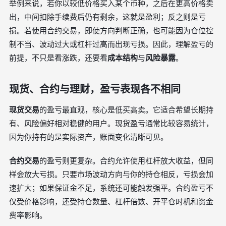
举例来说，若你以较低价格买入某个币种，之后在更高价格卖
出，中间扣除手续费后仍有剩余，这就是盈利；反之则是亏
损。若使用合约交易，即使方向判断正确，也可能因为仓位控
制不当、波动过大或杠杆过高而出现亏损。因此，理解盈亏的
前提，不只是看涨跌，还要看
成本结构
与
风险暴露
。
现货、合约与理财，盈亏表现各不相同
现货交易
的盈亏最直观，核心是低买高卖。它适合希望长期持
有、风险偏好相对稳健的用户。现货盈亏通常比较容易统计，
因为你持有的是实际资产，账面变化清晰可见。
合约交易
的盈亏则更复杂。合约允许使用杠杆放大收益，但同
样会放大亏损。只要市场波动方向与你的持仓相反，亏损会加
速扩大；如果保证金不足，系统还可能触发强平。合约盈亏不
仅受价格影响，还受持仓数量、杠杆倍数、开平仓时机和资金
费率影响。