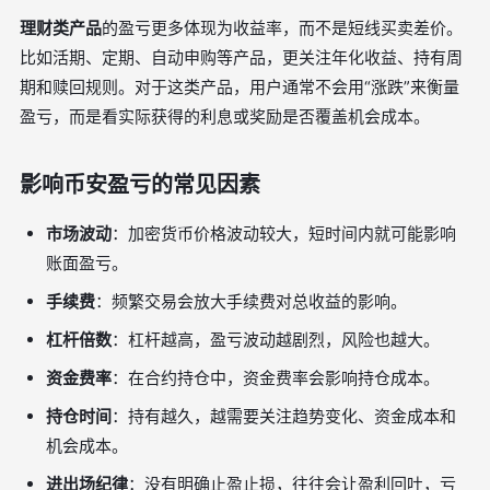
理财类产品
的盈亏更多体现为收益率，而不是短线买卖差价。
比如活期、定期、自动申购等产品，更关注年化收益、持有周
期和赎回规则。对于这类产品，用户通常不会用“涨跌”来衡量
盈亏，而是看实际获得的利息或奖励是否覆盖机会成本。
影响币安盈亏的常见因素
市场波动
：加密货币价格波动较大，短时间内就可能影响
账面盈亏。
手续费
：频繁交易会放大手续费对总收益的影响。
杠杆倍数
：杠杆越高，盈亏波动越剧烈，风险也越大。
资金费率
：在合约持仓中，资金费率会影响持仓成本。
持仓时间
：持有越久，越需要关注趋势变化、资金成本和
机会成本。
进出场纪律
：没有明确止盈止损，往往会让盈利回吐，亏