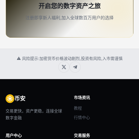
开启您的数字资产之旅
注册即享新人福利,加入全球数百万用户的选择
⚠ 风险提示:加密货币价格波动剧烈,投资有风险,入市需谨慎
市场资讯
币安
教程
交易更快，资产更稳，连接全球
行情中心
数字金融
用户中心
交易服务