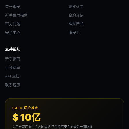
关于币安
现货交易
新手使用指南
合约交易
常见问题
理财产品
安全中心
币安卡
支持帮助
新手指南
手续费率
API 文档
联系客服
SAFU 保护基金
$ 10亿
为用户资产提供全方位保护,平台资产安全的最后一道防线