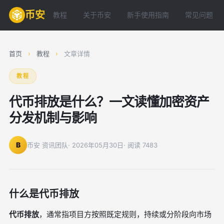
币安
教程
关于币安
新手使用指南
常见问题
首页
›
教程
›
文章详情
教程
代币排放是什么？一文读懂加密资产
分发机制与影响
B
币安 资讯团队
· 2026年05月30日
· 阅读 7483
什么是代币排放
代币排放
，通常指项目方按照既定规则，持续或分阶段向市场