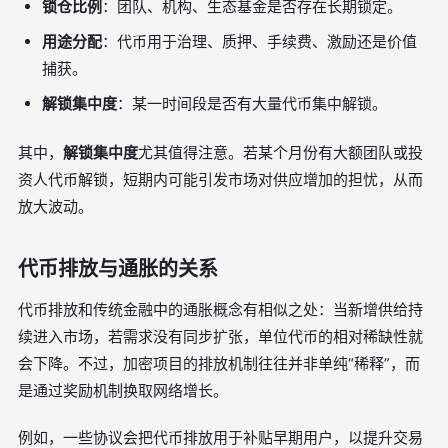
锁仓比例
：团队、机构、生态基金是否存在长期锁定。
用途分配
：代币用于治理、质押、手续费、激励还是价值
捕获。
解锁集中度
：某一时间段是否有大量代币集中解锁。
其中，
解锁集中度
尤其值得注意。若某个月份有大额团队或投
资人代币解锁，短期内可能引发市场对供应增加的担忧，从而
放大波动。
代币排放与通胀的关系
代币排放和传统金融中的通胀概念有相似之处：当新增供给持
续进入市场，若需求没有同步扩张，单位代币的相对稀缺性就
会下降。不过，加密项目的排放机制往往并非单纯“稀释”，而
是通过奖励机制换取网络增长。
例如，一些协议会把代币排放用于补贴早期用户，以提升交易