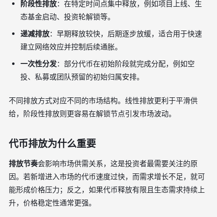
阶段性排放
：在特定时间点集中释放，例如项目上线、生
态基金启动、投资轮解锁等。
递减排放
：早期释放较快，后期逐步放缓，适合用于快速
建立网络效应并控制后续通胀。
一次性分发
：部分代币在初始阶段就完成分配，例如空
投、私募或团队预留的初始归属安排。
不同排放方式对应不同的市场结构。线性排放更利于平滑供
给，阶段性排放则更容易在解锁节点引发市场波动。
代币排放为什么重要
排放节奏
会影响市场供需关系，这是投资者最需要关注的原
因。若新增进入市场的代币速度过快，而需求增长不足，就可
能形成价格压力；反之，如果代币释放有限且生态需求持续上
升，价格稳定性通常更强。