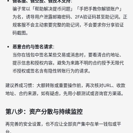
假客服、假空投、假技术支持
：
骗子常以「帮助解决提币问题」「手把手教你解锁账户」
为名，诱导用户泄露邮箱密码、2FA验证码甚至助记词。正
规客服不会主动索要完整的助记词，不会要求你分享验证
码截图。
恶意合约与签名请求
：
当你在钱包中签名某些交易或消息时，要看清合约地址、
提示信息和授权内容。避免为来路不明的合约授予无限代
币授权或签名含有隐性转账行为的请求。
建议养成习惯：大额转账或重要操作前，再次核对URL、收款
地址、合约来源，如有疑虑，先用小额测试或咨询官方渠道。
第八步：资产分散与持续监控
再完善的安全设置，也不应让全部资产集中在单一钱包或平
台。