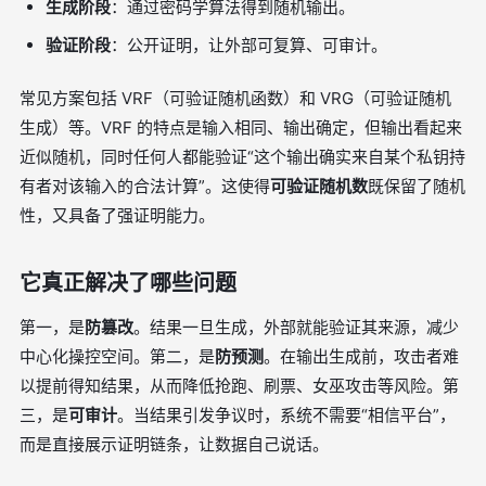
生成阶段
：通过密码学算法得到随机输出。
验证阶段
：公开证明，让外部可复算、可审计。
常见方案包括 VRF（可验证随机函数）和 VRG（可验证随机
生成）等。VRF 的特点是输入相同、输出确定，但输出看起来
近似随机，同时任何人都能验证“这个输出确实来自某个私钥持
有者对该输入的合法计算”。这使得
可验证随机数
既保留了随机
性，又具备了强证明能力。
它真正解决了哪些问题
第一，是
防篡改
。结果一旦生成，外部就能验证其来源，减少
中心化操控空间。第二，是
防预测
。在输出生成前，攻击者难
以提前得知结果，从而降低抢跑、刷票、女巫攻击等风险。第
三，是
可审计
。当结果引发争议时，系统不需要“相信平台”，
而是直接展示证明链条，让数据自己说话。