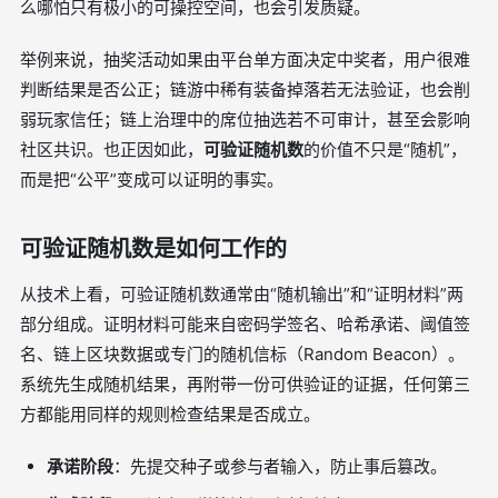
么哪怕只有极小的可操控空间，也会引发质疑。
举例来说，抽奖活动如果由平台单方面决定中奖者，用户很难
判断结果是否公正；链游中稀有装备掉落若无法验证，也会削
弱玩家信任；链上治理中的席位抽选若不可审计，甚至会影响
社区共识。也正因如此，
可验证随机数
的价值不只是“随机”，
而是把“公平”变成可以证明的事实。
可验证随机数是如何工作的
从技术上看，可验证随机数通常由“随机输出”和“证明材料”两
部分组成。证明材料可能来自密码学签名、哈希承诺、阈值签
名、链上区块数据或专门的随机信标（Random Beacon）。
系统先生成随机结果，再附带一份可供验证的证据，任何第三
方都能用同样的规则检查结果是否成立。
承诺阶段
：先提交种子或参与者输入，防止事后篡改。